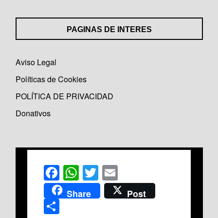
PAGINAS DE INTERES
Aviso Legal
Políticas de Cookies
POLÍTICA DE PRIVACIDAD
Donativos
F
W
T
E
a
h
wi
m
Share
Post
c
at
tt
ail
C