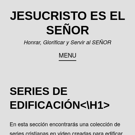
Skip
JESUCRISTO ES EL
to
content
SEÑOR
Honrar, Glorificar y Servir al SEÑOR
MENU
SERIES DE
EDIFICACIÓN<\H1>
En esta sección encontrarás una colección de
series cristianas en video creadas para edificar