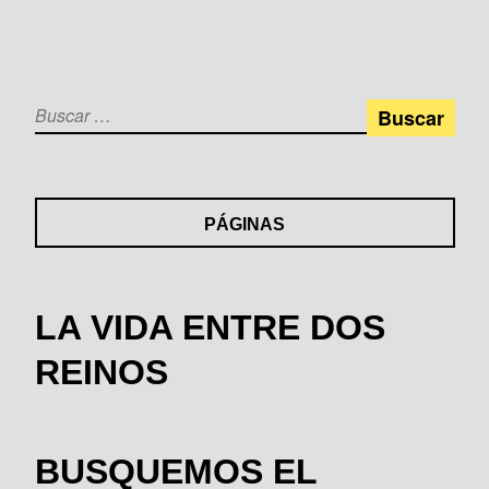
e
s
er
m
b
A
p
o
p
ar
o
p
tir
Buscar:
k
PÁGINAS
LA VIDA ENTRE DOS
REINOS
BUSQUEMOS EL