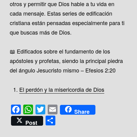
otros y permitir que Dios hable a tu vida en
cada mensaje. Estas series de edificación
cristiana están pensadas especialmente para ti
que buscas más de Dios.
📖 Edificados sobre el fundamento de los
apóstoles y profetas, siendo la principal piedra
del ángulo Jesucristo mismo – Efesios 2:20
El perdón y la misericordia de Dios
F
W
T
E
Share
a
h
wi
m
C
Post
c
at
tt
ail
o