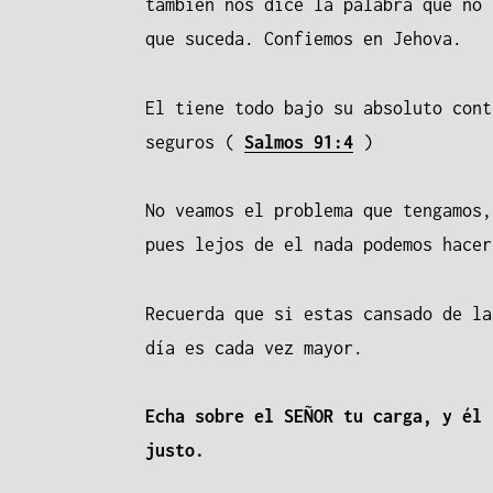
también nos dice la palabra que no 
r
que suceda. Confiemos en Jehova.
t
i
El tiene todo bajo su absoluto con
r
seguros (
Salmos 91:4
)
No veamos el problema que tengamos,
pues lejos de el nada podemos hace
Recuerda que si estas cansado de la
día es cada vez mayor.
Echa sobre el SEÑOR tu carga, y él 
justo.