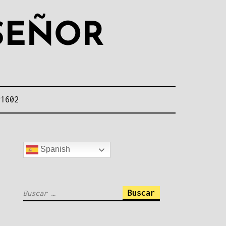
 SEÑOR
P1602
Spanish
Buscar: