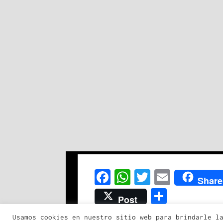
Fa
Wh
Tw
Em
Share
ce
at
it
ai
Co
Post
bo
sA
te
l
mp
Usamos cookies en nuestro sitio web para brindarle l