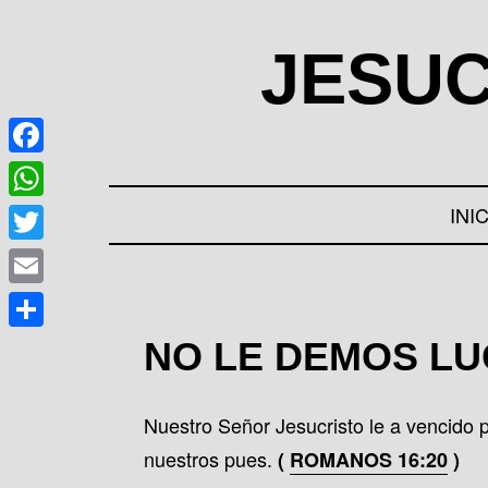
Skip
to
JESUC
content
F
a
W
INI
c
h
T
e
a
w
E
b
t
i
m
o
C
NO LE DEMOS LU
s
t
a
o
o
A
t
i
k
m
p
Nuestro Señor Jesucristo le a vencido po
e
l
p
p
nuestros pues.
(
ROMANOS 16:20
)
r
a