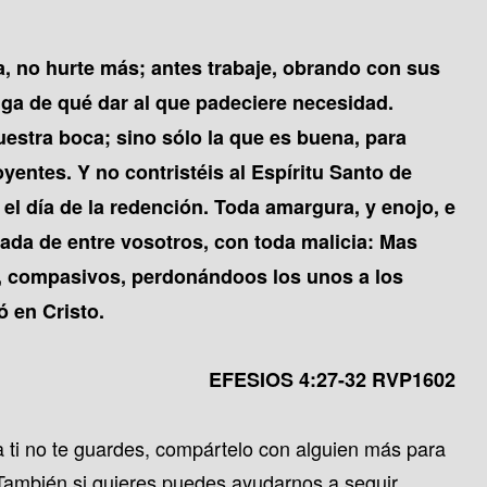
ba, no hurte más; antes trabaje, obrando con sus
ga de qué dar al que padeciere necesidad.
estra boca; sino sólo la que es buena, para
oyentes. Y no contristéis al Espíritu Santo de
a el día de la redención. Toda amargura, y enojo, e
tada de entre vosotros, con toda malicia: Mas
, compasivos, perdonándoos los unos a los
 en Cristo.
EFESIOS 4:27-32 RVP1602
ra ti no te guardes, compártelo con alguien más para
 También si quieres puedes
ayudarnos a seguir