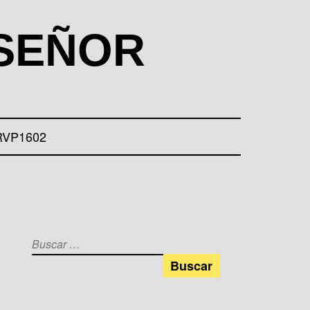
 SEÑOR
RVP1602
Buscar: