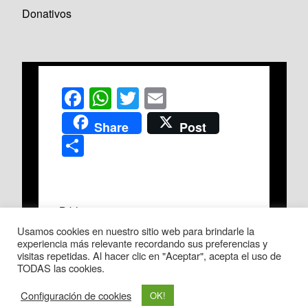
Donativos
F
W
T
E
a
h
wi
m
Share
Post
c
at
tt
ail
C
e
s
er
o
b
A
m
o
p
p
Biblia
o
p
ar
Usamos cookies en nuestro sitio web para brindarle la
Diario
experiencia más relevante recordando sus preferencias y
k
tir
visitas repetidas. Al hacer clic en "Aceptar", acepta el uso de
TODAS las cookies.
Configuración de cookies
OK!